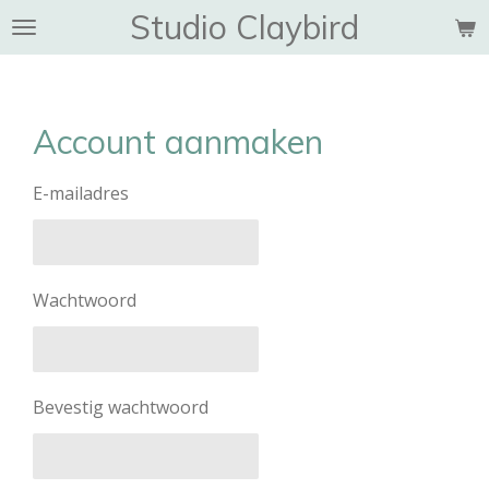
Studio Claybird
Ga
direct
naar
de
hoofdinhoud
Account aanmaken
E-mailadres
Wachtwoord
Bevestig wachtwoord